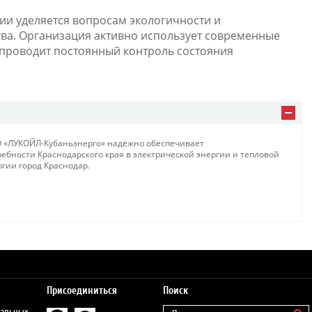
и уделяется вопросам экологичности и
ва. Организация активно использует современные
проводит постоянный контроль состояния
 «ЛУКОЙЛ-Кубаньэнерго» надёжно обеспечивает
ребности Краснодарского края в электрической энергии и тепловой
ргии город Краснодар.
Присоединиться
Поиск