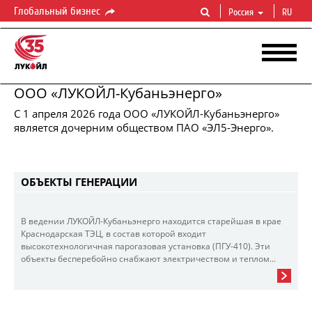
Глобальный бизнес
Россия
RU
ООО «ЛУКОЙЛ-Кубаньэнерго»
ЛУКОЙЛ-КУБАНЬЭНЕРГО
С 1 апреля 2026 года ООО «ЛУКОЙЛ-Кубаньэнерго»
Производство
тепловой
и
электрической
энергии
является дочерним обществом ПАО «ЭЛ5-Энерго».
ОБЪЕКТЫ ГЕНЕРАЦИИ
В ведении ЛУКОЙЛ-Кубаньэнерго находится старейшая в крае
Краснодарская ТЭЦ, в состав которой входит
высокотехнологичная парогазовая установка (ПГУ-410). Эти
объекты бесперебойно снабжают электричеством и теплом...