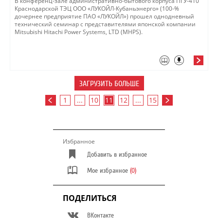
​В конференц-зале административно-бытового корпуса ПГУ-410
Краснодарской ТЭЦ ООО «ЛУКОЙЛ-Кубаньэнерго» (100-%
дочернее предприятие ПАО «ЛУКОЙЛ») прошел однодневный
технический семинар с представителями японской компании
Mitsubishi Hitachi Power Systems, LTD (MHPS).
ЗАГРУЗИТЬ БОЛЬШЕ
1
...
10
11
12
...
15
Избранное
Добавить в избранное
Мое избранное
(0)
ПОДЕЛИТЬСЯ
ВКонтакте